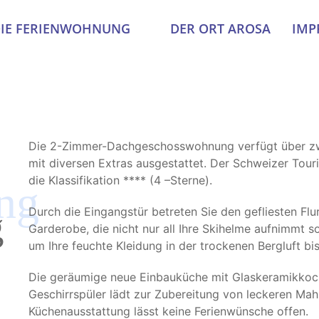
IE FERIENWOHNUNG
DER ORT AROSA
IMP
Die 2-Zimmer-Dachgeschosswohnung verfügt über zw
mit diversen Extras ausgestattet. Der Schweizer To
die Klassifikation **** (4 –Sterne).
ng
Durch die Eingangstür betreten Sie den gefliesten Flur
g
Garderobe, die nicht nur all Ihre Skihelme aufnimmt
um Ihre feuchte Kleidung in der trockenen Bergluft b
Die geräumige neue Einbauküche mit Glaskeramikkoc
Geschirrspüler lädt zur Zubereitung von leckeren Mahlz
Küchenausstattung lässt keine Ferienwünsche offen.