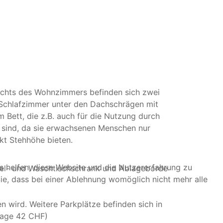
echts des Wohnzimmers befinden sich zwei
Schlafzimmer unter den Dachschrägen mit
m Bett, die z.B. auch für die Nutzung durch
l sind, da sie erwachsenen Menschen nur
kt Stehhöhe bieten.
ns helfen, diese Website und die Nutzererfahrung zu
gel- und Waschtischschrank und Ablageborde
ie, dass bei einer Ablehnung womöglich nicht mehr alle
 wird. Weitere Parkplätze befinden sich in
 Tage 42 CHF)