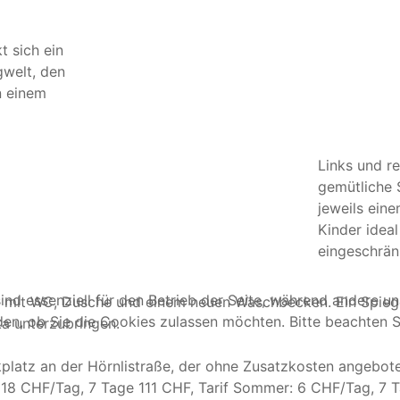
 sich ein
gwelt, den
n einem
Links und r
gemütliche 
jeweils eine
Kinder idea
eingeschrän
ind essenziell für den Betrieb der Seite, während andere u
tet mit WC, Dusche und einem neuen Waschbecken. Ein Spie
den, ob Sie die Cookies zulassen möchten. Bitte beachten S
ka unterzubringen.
latz an der Hörnlistraße, der ohne Zusatzkosten angeboten
r: 18 CHF/Tag, 7 Tage 111 CHF, Tarif Sommer: 6 CHF/Tag, 7