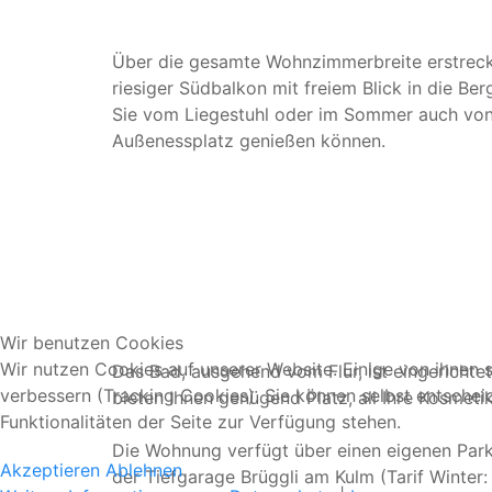
Über die gesamte Wohnzimmerbreite erstreckt
riesiger Südbalkon mit freiem Blick in die Ber
Sie vom Liegestuhl oder im Sommer auch vo
Außenessplatz genießen können.
Wir benutzen Cookies
Wir nutzen Cookies auf unserer Website. Einige von ihnen s
Das Bad, ausgehend vom Flur, ist eingerich
verbessern (Tracking Cookies). Sie können selbst entschei
bieten Ihnen genügend Platz, all Ihre Kosmeti
Funktionalitäten der Seite zur Verfügung stehen.
Die Wohnung verfügt über einen eigenen Parkp
Akzeptieren
Ablehnen
der Tiefgarage Brüggli am Kulm (Tarif Winte