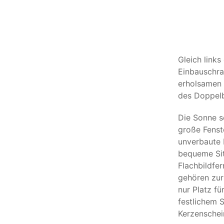
Gleich links
Einbauschra
erholsamen 
des Doppelb
Die Sonne s
große Fenst
unverbaute 
bequeme Sit
Flachbildfe
gehören zur
nur Platz fü
festlichem 
Kerzenschein