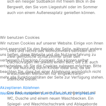
sich ein riesiger Südbalkon mit freiem Blick in die
Bergwelt, den Sie vom Liegestuhl oder im Sommer
auch von einem Außenessplatz genießen können.
Wir benutzen Cookies
Wir nutzen Cookies auf unserer Website. Einige von ihnen
sind essenziell für den Betrieb der Seite, während andere
Links und rechts des Wohnzimmers befinden sich
uns helfen, diese Website und die Nutzererfahrung zu
zwei gemütliche Schlafzimmer unter den
verbessern (Tracking Cookies). Sie können selbst
Dachschrägen mit jeweils einem Bett, die z.B. auch
entscheiden, ob Sie die Cookies zulassen möchten. Bitte
für die Nutzung durch Kinder ideal sind, da sie
beachten Sie, dass bei einer Ablehnung womöglich nicht
erwachsenen Menschen nur eingeschränkt
mehr alle Funktionalitäten der Seite zur Verfügung stehen.
Stehhöhe bieten.
Akzeptieren
Ablehnen
Das Bad, ausgehend vom Flur, ist eingerichtet mit
Weitere Informationen zum Datenschutz
|
Impressum
WC, Dusche und einem neuen Waschbecken. Ein
Spiegel- und Waschtischschrank und Ablageborde