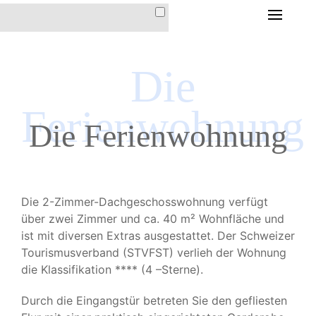
HOME
Die
DIE FERIENWOHNUNG
DIE FERIENWOHNUNG
Ferienwohnung
IM HAUS CHRISTINA
Die Ferienwohnung
AUSSTATTUNG &
INVENTAR
LAGE & ANFAHRT
Die 2-Zimmer-Dachgeschosswohnung verfügt
PREISE &
über zwei Zimmer und ca. 40 m² Wohnfläche und
KONDITIONEN
ist mit diversen Extras ausgestattet. Der Schweizer
Tourismusverband (STVFST) verlieh der Wohnung
die Klassifikation **** (4 –Sterne).
DER ORT AROSA
Durch die Eingangstür betreten Sie den gefliesten
IMPRESSIONEN