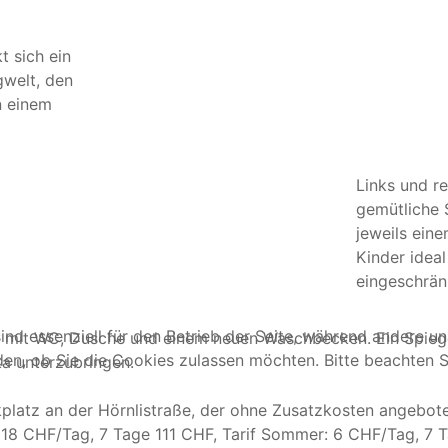
 sich ein
gwelt, den
n einem
Links und r
gemütliche 
jeweils eine
Kinder idea
eingeschrän
ind essenziell für den Betrieb der Seite, während andere u
tet mit WC, Dusche und einem neuen Waschbecken. Ein Spie
den, ob Sie die Cookies zulassen möchten. Bitte beachten S
ka unterzubringen.
latz an der Hörnlistraße, der ohne Zusatzkosten angeboten
r: 18 CHF/Tag, 7 Tage 111 CHF, Tarif Sommer: 6 CHF/Tag, 7