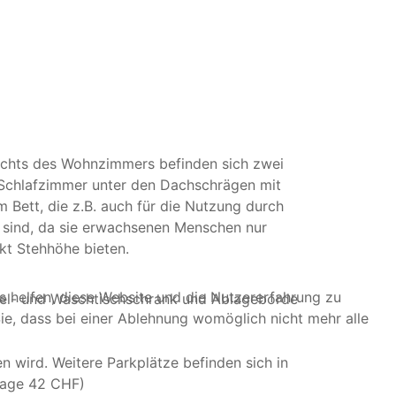
echts des Wohnzimmers befinden sich zwei
Schlafzimmer unter den Dachschrägen mit
m Bett, die z.B. auch für die Nutzung durch
l sind, da sie erwachsenen Menschen nur
kt Stehhöhe bieten.
ns helfen, diese Website und die Nutzererfahrung zu
gel- und Waschtischschrank und Ablageborde
ie, dass bei einer Ablehnung womöglich nicht mehr alle
 wird. Weitere Parkplätze befinden sich in
 Tage 42 CHF)