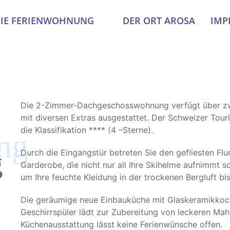
IE FERIENWOHNUNG
DER ORT AROSA
IMP
Die 2-Zimmer-Dachgeschosswohnung verfügt über zw
mit diversen Extras ausgestattet. Der Schweizer To
die Klassifikation **** (4 –Sterne).
ng
Durch die Eingangstür betreten Sie den gefliesten Flur
g
Garderobe, die nicht nur all Ihre Skihelme aufnimmt
um Ihre feuchte Kleidung in der trockenen Bergluft b
Die geräumige neue Einbauküche mit Glaskeramikkoc
Geschirrspüler lädt zur Zubereitung von leckeren Mahlz
Küchenausstattung lässt keine Ferienwünsche offen.