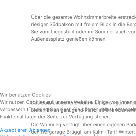
Über die gesamte Wohnzimmerbreite erstreckt
riesiger Südbalkon mit freiem Blick in die Ber
Sie vom Liegestuhl oder im Sommer auch vo
Außenessplatz genießen können.
Wir benutzen Cookies
Wir nutzen Cookies auf unserer Website. Einige von ihnen s
Das Bad, ausgehend vom Flur, ist eingerich
verbessern (Tracking Cookies). Sie können selbst entschei
bieten Ihnen genügend Platz, all Ihre Kosmeti
Funktionalitäten der Seite zur Verfügung stehen.
Die Wohnung verfügt über einen eigenen Parkp
Akzeptieren
Ablehnen
der Tiefgarage Brüggli am Kulm (Tarif Winte