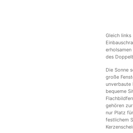
Gleich links
Einbauschra
erholsamen 
des Doppelb
Die Sonne s
große Fenst
unverbaute 
bequeme Sit
Flachbildfe
gehören zur
nur Platz fü
festlichem 
Kerzenschein