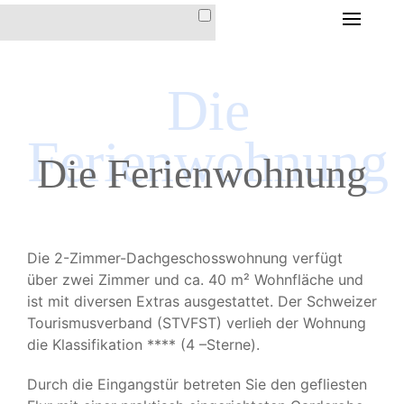
HOME
Die
DIE FERIENWOHNUNG
DIE FERIENWOHNUNG
Ferienwohnung
IM HAUS CHRISTINA
Die Ferienwohnung
AUSSTATTUNG &
INVENTAR
LAGE & ANFAHRT
Die 2-Zimmer-Dachgeschosswohnung verfügt
PREISE &
über zwei Zimmer und ca. 40 m² Wohnfläche und
KONDITIONEN
ist mit diversen Extras ausgestattet. Der Schweizer
Tourismusverband (STVFST) verlieh der Wohnung
die Klassifikation **** (4 –Sterne).
DER ORT AROSA
Durch die Eingangstür betreten Sie den gefliesten
IMPRESSIONEN