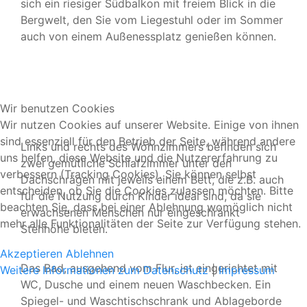
sich ein riesiger Südbalkon mit freiem Blick in die
Bergwelt, den Sie vom Liegestuhl oder im Sommer
auch von einem Außenessplatz genießen können.
Wir benutzen Cookies
Wir nutzen Cookies auf unserer Website. Einige von ihnen
sind essenziell für den Betrieb der Seite, während andere
Links und rechts des Wohnzimmers befinden sich
uns helfen, diese Website und die Nutzererfahrung zu
zwei gemütliche Schlafzimmer unter den
verbessern (Tracking Cookies). Sie können selbst
Dachschrägen mit jeweils einem Bett, die z.B. auch
entscheiden, ob Sie die Cookies zulassen möchten. Bitte
für die Nutzung durch Kinder ideal sind, da sie
beachten Sie, dass bei einer Ablehnung womöglich nicht
erwachsenen Menschen nur eingeschränkt
mehr alle Funktionalitäten der Seite zur Verfügung stehen.
Stehhöhe bieten.
Akzeptieren
Ablehnen
Das Bad, ausgehend vom Flur, ist eingerichtet mit
Weitere Informationen zum Datenschutz
|
Impressum
WC, Dusche und einem neuen Waschbecken. Ein
Spiegel- und Waschtischschrank und Ablageborde