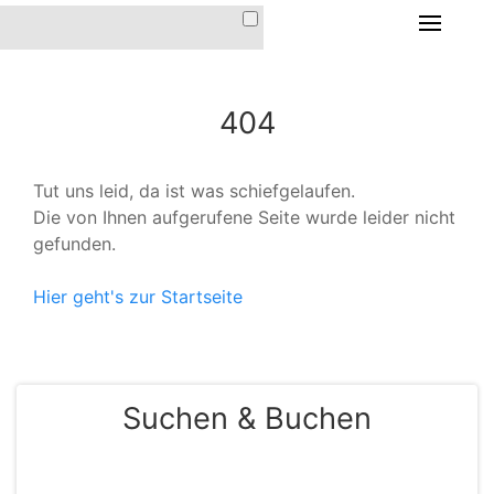
HOME
404
DIE FERIENWOHNUNG
DIE FERIENWOHNUNG
IM HAUS CHRISTINA
Tut uns leid, da ist was schiefgelaufen.
Die von Ihnen aufgerufene Seite wurde leider nicht
AUSSTATTUNG &
gefunden.
INVENTAR
LAGE & ANFAHRT
Hier geht's zur Startseite
PREISE &
KONDITIONEN
Suchen & Buchen
DER ORT AROSA
IMPRESSIONEN