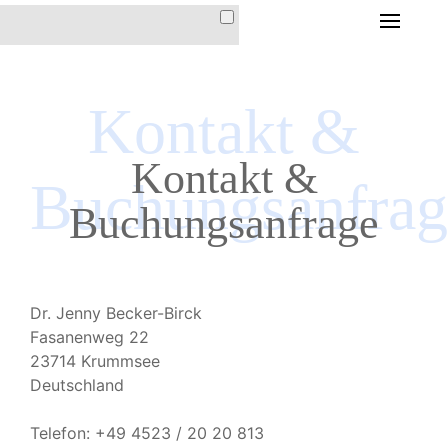
HOME
Kontakt &
DIE FERIENWOHNUNG
DIE FERIENWOHNUNG
Kontakt &
IM HAUS CHRISTINA
Buchungsanfrag
AUSSTATTUNG &
Buchungsanfrage
INVENTAR
LAGE & ANFAHRT
PREISE &
Dr. Jenny Becker-Birck
KONDITIONEN
Fasanenweg 22
23714 Krummsee
Deutschland
DER ORT AROSA
Telefon: +49 4523 / 20 20 813
IMPRESSIONEN