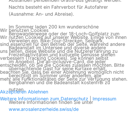
Abständen pendelnden Gratis-Bus getätigt werden.
Nachts besteht ein Fahrverbot für Autofahrer
(Ausnahme: An- und Abreise).
Im Sommer laden 200 km wunderschöne
Wir benutzen Cookies
Bergwanderwege oder der 18-Loch-Golfplatz zum
Wir nutzen Cookies auf unserer Website. Einige von ihnen
Verweilen ein. Bike-Tour-Strecken, Seilpark,
sind essenziell für den Betrieb der Seite, während andere
Badeanstalt im Untersee und diverse andere
uns helfen, diese Website und die Nutzererfahrung zu
Freizeitaktivitäten und kulturelle Genüsse stehen
verbessern (Tracking Cookies). Sie können selbst
im Angebot. Die all-inclusive-Card, die jeder
entscheiden, ob Sie die Cookies zulassen möchten. Bitte
übernachtende Gast für seine Kurtaxe erhält,
beachten Sie, dass bei einer Ablehnung womöglich nicht
berechtigt im Sommer unter anderem, alle
mehr alle Funktionalitäten der Seite zur Verfügung stehen.
Bergbahnen und die Badeanstalt kostenfrei zu
nutzen.
Akzeptieren
Ablehnen
Weitere Informationen zum Datenschutz
|
Impressum
Weitere Informationen finden Sie unter
www.arosalenzerheide.swiss/de