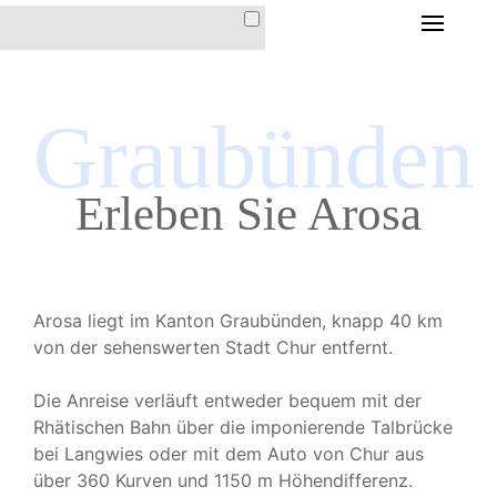
HOME
DIE FERIENWOHNUNG
Graubünden
DIE FERIENWOHNUNG
IM HAUS CHRISTINA
Erleben Sie Arosa
AUSSTATTUNG &
INVENTAR
LAGE & ANFAHRT
Arosa liegt im Kanton Graubünden, knapp 40 km
PREISE &
von der sehenswerten Stadt Chur entfernt.
KONDITIONEN
Die Anreise verläuft entweder bequem mit der
Rhätischen Bahn über die imponierende Talbrücke
DER ORT AROSA
bei Langwies oder mit dem Auto von Chur aus
über 360 Kurven und 1150 m Höhendifferenz.
IMPRESSIONEN