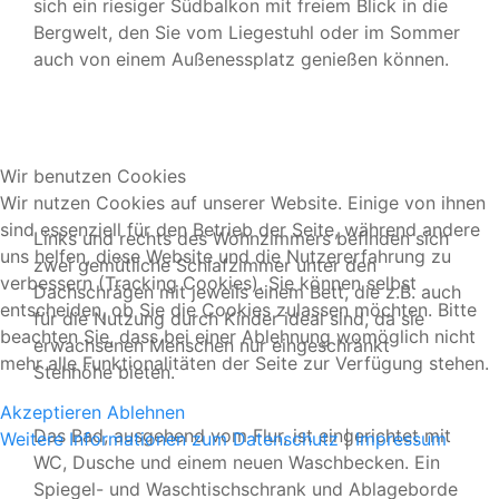
sich ein riesiger Südbalkon mit freiem Blick in die
Bergwelt, den Sie vom Liegestuhl oder im Sommer
auch von einem Außenessplatz genießen können.
Wir benutzen Cookies
Wir nutzen Cookies auf unserer Website. Einige von ihnen
sind essenziell für den Betrieb der Seite, während andere
Links und rechts des Wohnzimmers befinden sich
uns helfen, diese Website und die Nutzererfahrung zu
zwei gemütliche Schlafzimmer unter den
verbessern (Tracking Cookies). Sie können selbst
Dachschrägen mit jeweils einem Bett, die z.B. auch
entscheiden, ob Sie die Cookies zulassen möchten. Bitte
für die Nutzung durch Kinder ideal sind, da sie
beachten Sie, dass bei einer Ablehnung womöglich nicht
erwachsenen Menschen nur eingeschränkt
mehr alle Funktionalitäten der Seite zur Verfügung stehen.
Stehhöhe bieten.
Akzeptieren
Ablehnen
Das Bad, ausgehend vom Flur, ist eingerichtet mit
Weitere Informationen zum Datenschutz
|
Impressum
WC, Dusche und einem neuen Waschbecken. Ein
Spiegel- und Waschtischschrank und Ablageborde