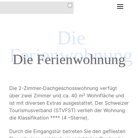
HOME
Die
DIE FERIENWOHNUNG
DIE FERIENWOHNUNG
Ferienwohnung
IM HAUS CHRISTINA
Die Ferienwohnung
AUSSTATTUNG &
INVENTAR
LAGE & ANFAHRT
Die 2-Zimmer-Dachgeschosswohnung verfügt
PREISE &
über zwei Zimmer und ca. 40 m² Wohnfläche und
KONDITIONEN
ist mit diversen Extras ausgestattet. Der Schweizer
Tourismusverband (STVFST) verlieh der Wohnung
die Klassifikation **** (4 –Sterne).
DER ORT AROSA
Durch die Eingangstür betreten Sie den gefliesten
IMPRESSIONEN