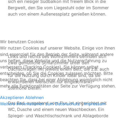
sich ein riesiger Südbalkon mit freiem Blick in die
Bergwelt, den Sie vom Liegestuhl oder im Sommer
auch von einem Außenessplatz genießen können.
Wir benutzen Cookies
Wir nutzen Cookies auf unserer Website. Einige von ihnen
sind essenziell für den Betrieb der Seite, während andere
Links und rechts des Wohnzimmers befinden sich
uns helfen, diese Website und die Nutzererfahrung zu
zwei gemütliche Schlafzimmer unter den
verbessern (Tracking Cookies). Sie können selbst
Dachschrägen mit jeweils einem Bett, die z.B. auch
entscheiden, ob Sie die Cookies zulassen möchten. Bitte
für die Nutzung durch Kinder ideal sind, da sie
beachten Sie, dass bei einer Ablehnung womöglich nicht
erwachsenen Menschen nur eingeschränkt
mehr alle Funktionalitäten der Seite zur Verfügung stehen.
Stehhöhe bieten.
Akzeptieren
Ablehnen
Das Bad, ausgehend vom Flur, ist eingerichtet mit
Weitere Informationen zum Datenschutz
|
Impressum
WC, Dusche und einem neuen Waschbecken. Ein
Spiegel- und Waschtischschrank und Ablageborde