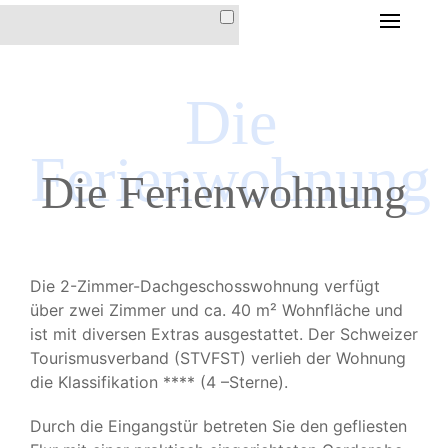
HOME
Die
DIE FERIENWOHNUNG
DIE FERIENWOHNUNG
Ferienwohnung
IM HAUS CHRISTINA
Die Ferienwohnung
AUSSTATTUNG &
INVENTAR
LAGE & ANFAHRT
Die 2-Zimmer-Dachgeschosswohnung verfügt
PREISE &
über zwei Zimmer und ca. 40 m² Wohnfläche und
KONDITIONEN
ist mit diversen Extras ausgestattet. Der Schweizer
Tourismusverband (STVFST) verlieh der Wohnung
die Klassifikation **** (4 –Sterne).
DER ORT AROSA
Durch die Eingangstür betreten Sie den gefliesten
IMPRESSIONEN